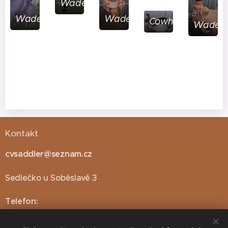
Wade
Wade
Wade
Cowhorse
Wade
Kontakt
cvsaddler@seznam.cz
Sedlečko u Soběslavě 3
Telefon
:
721818859