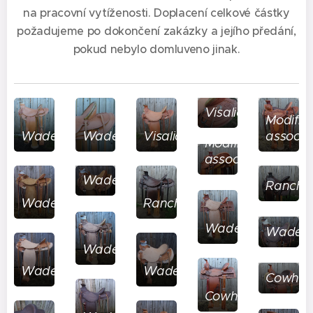
na pracovní vytíženosti. Doplacení celkové částky
požadujeme po dokončení zakázky a jejího předání,
pokud nebylo domluveno jinak.
Visalia
Modifie
Wade
Wade
Visalia
associa
Modified
association
Wade
Ranche
Wade
Rancher
Wade
Wade
Wade
Wade
Wade
Cowhor
Cowhorse