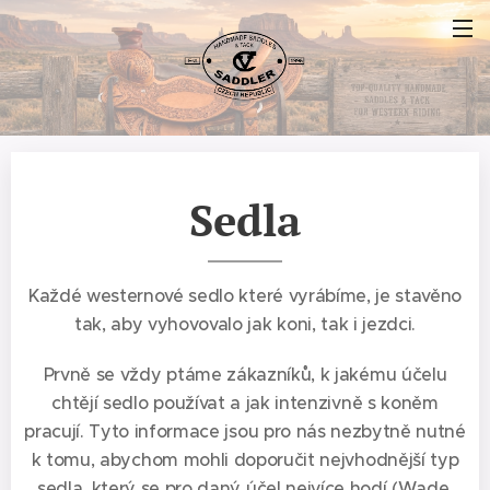
Sedla
Každé westernové sedlo které vyrábíme, je stavěno
tak, aby vyhovovalo jak koni, tak i jezdci.
Prvně se vždy ptáme zákazníků, k jakému účelu
chtějí sedlo používat a jak intenzivně s koněm
pracují. Tyto informace jsou pro nás nezbytně nutné
k tomu, abychom mohli doporučit nejvhodnější typ
sedla, který se pro daný účel nejvíce hodí (Wade,